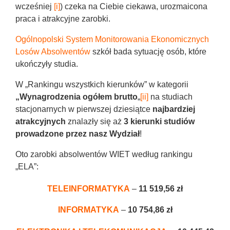
wcześniej
[i]
) czeka na Ciebie ciekawa, urozmaicona
praca i atrakcyjne zarobki.
Ogólnopolski System Monitorowania Ekonomicznych
Losów Absolwentów
szkół bada sytuację osób, które
ukończyły studia.
W „Rankingu wszystkich kierunków” w kategorii
„Wynagrodzenia ogółem brutto
„
[ii]
na studiach
stacjonarnych w pierwszej dziesiątce
najbardziej
atrakcyjnych
znalazły się aż
3 kierunki studiów
prowadzone przez nasz Wydział
!
Oto zarobki absolwentów WIET według rankingu
„ELA”:
TELEINFORMATYKA
–
11 519,56 zł
INFORMATYKA
–
10 754,86 zł