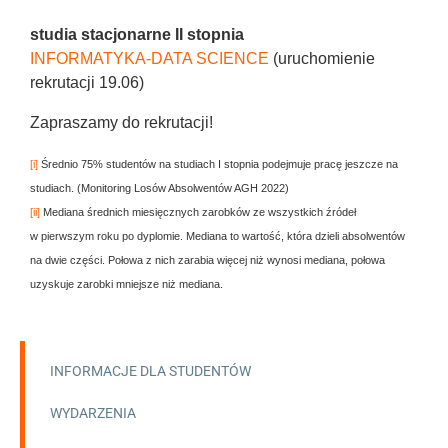
studia stacjonarne II stopnia
INFORMATYKA-DATA SCIENCE
(uruchomienie
rekrutacji 19.06)
Zapraszamy do rekrutacji!
[i]
Średnio 75% studentów na studiach I stopnia podejmuje pracę jeszcze na
studiach. (Monitoring Losów Absolwentów AGH 2022)
[ii]
Mediana średnich miesięcznych zarobków ze wszystkich źródeł
w pierwszym roku po dyplomie. Mediana to wartość, która dzieli absolwentów
na dwie części. Połowa z nich zarabia więcej niż wynosi mediana, połowa
uzyskuje zarobki mniejsze niż mediana.
INFORMACJE DLA STUDENTÓW
WYDARZENIA