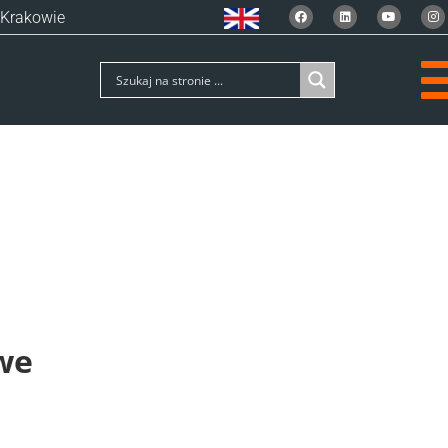
 Krakowie
we