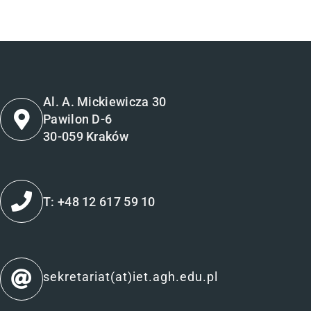
Al. A. Mickiewicza 30
Pawilon D-6
30-059 Kraków
T: +48 12 617 59 10
sekretariat(at)iet.agh.edu.pl