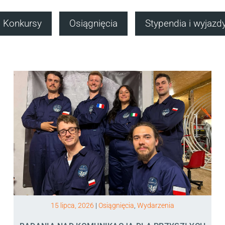
Konkursy
Osiągnięcia
Stypendia i wyjazd
15 lipca, 2026
|
Osiągnięcia
,
Wydarzenia