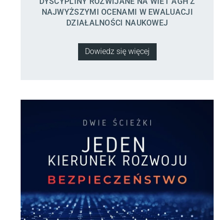
DYSCYPLINY ROZWIJANE NA WIET AGH Z
NAJWYŻSZYMI OCENAMI W EWALUACJI
DZIAŁALNOŚCI NAUKOWEJ
Dowiedz się więcej