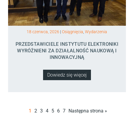
18 czerwca, 2026
|
Osiągnięcia
,
Wydarzenia
PRZEDSTAWICIELE INSTYTUTU ELEKTRONIKI
WYRÓŻNIENI ZA DZIAŁALNOŚĆ NAUKOWĄ I
INNOWACYJNĄ
Dowiedz się więcej
1
2
3
4
5
6
7
Następna strona »