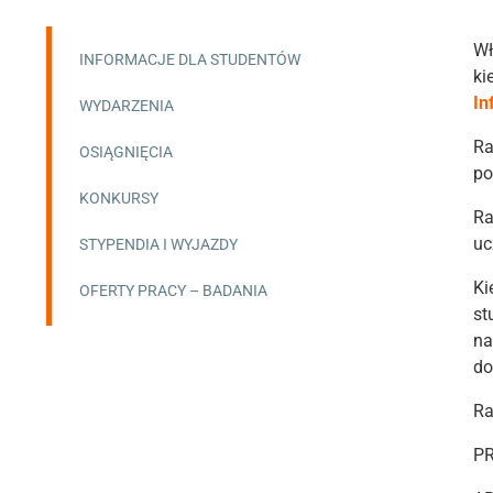
Wł
INFORMACJE DLA STUDENTÓW
ki
In
WYDARZENIA
Ra
OSIĄGNIĘCIA
po
KONKURSY
Ra
uc
STYPENDIA I WYJAZDY
Ki
OFERTY PRACY – BADANIA
st
na
do
Ra
PR