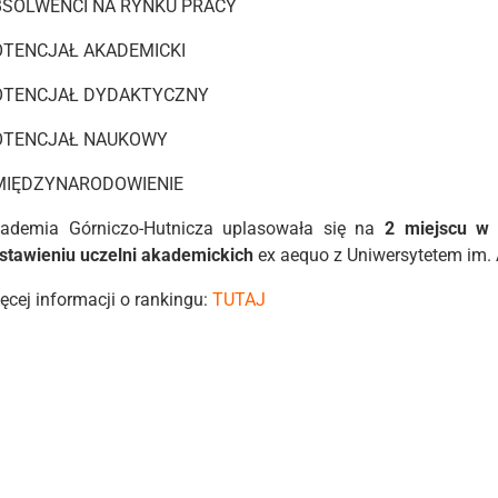
BSOLWENCI NA RYNKU PRACY
OTENCJAŁ AKADEMICKI
OTENCJAŁ DYDAKTYCZNY
OTENCJAŁ NAUKOWY
MIĘDZYNARODOWIENIE
ademia Górniczo-Hutnicza uplasowała się na
2 miejscu w k
stawieniu uczelni akademickich
ex aequo z Uniwersytetem im.
ęcej informacji o rankingu:
TUTAJ