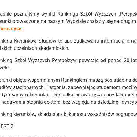
aśnie poznaliśmy wyniki Rankingu Szkół Wyższych „Perspe
erunki prowadzone na naszym Wydziale znalazły się na drugim
formatyce
.
nking Kierunków Studiów to uporządkowana informacja o na
lskich uczelniach akademickich.
nking Szkół Wyższych Perspektyw powstaje od ponad 20 lat.
zelni.
erunki objęte wspomnianym Rankingiem muszą posiadać na danej
udiów stacjonarnych II stopnia, zapewniając studentom możliw
 tym samym kierunku. Jednostka prowadząca dany kierunek s
 nadawania stopnia doktora, bez względu na dziedzinę i dyscypl
nking kierunków, składa się z kilkunastu wskaźników pogrupowa
ESTIŻ