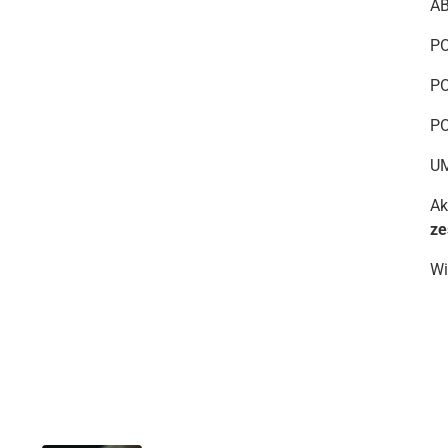
A
P
P
P
U
Ak
ze
Wi