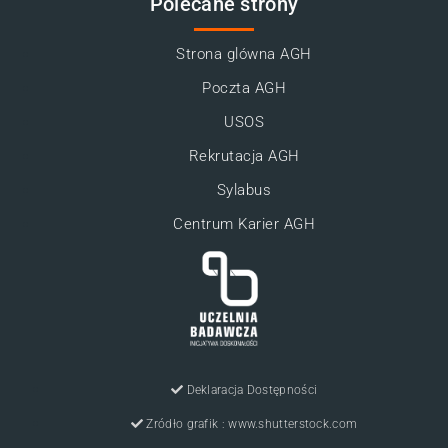
Polecane strony
Strona glówna AGH
Poczta AGH
USOS
Rekrutacja AGH
Sylabus
Centrum Karier AGH
Deklaracja Dostępności
Zródło grafik : www.shutterstock.com