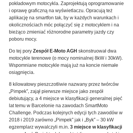
pokładowym motocykla. Zaprojektują oprogramowanie
i oprawę graficzną na wyświetlaczu. Opracują też
aplikację na smartfon tak, by w każdych warunkach i
okolicznościach móc połączyć się z motocyklem i na
bieżąco zmieniać różnorodne parametry jazdy czy
poboru mocy.
Do tej pory
Zespół E-Moto AGH
skonstruował dwa
motocykle terenowe (o mocy nominalnej 8kW i 30kW).
Wspomniane motocykle mają już na koncie niemałe
osiągnięcia.
8 kilowatowy pieszczotliwie nazwany przez twórców
„Pimpek”, zajął pierwsze miejsce jako zespół
debiutujący, a 4 miejsce w klasyfikacji generalnej pięć
lat temu w Barcelonie na zawodach SmartMoto
Challenge. Podczas kolejnych edycji tych zawodów w
2018 i 2019 zarówno „Pimpek” jak i „Byk” – 30 kW
egzemplarz wywalczyli m.in.
3 miejsce w klasyfikacji