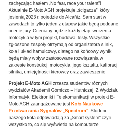
zachęcając hasłem „No fear, race your talent”!
Aktualnie E-Moto AGH projektuje „ścigacza”, który
jesienią 2023 r. pojedzie do Alcañiz. Sam start w
zawodach to tylko jeden z etapów jakie będą poddane
ocenie jury. Oceniany będzie każdy etap tworzenia
motocykla w tym projekt, budowa, testy. Wszystkie
zgłoszone zespoły otrzymają od organizatora silnik,
koła i układ hamulcowy, dlatego na końcowy wynik
będą miały wpływ zastosowane rozwiązania w
zakresie konstrukcji motocykla, jego kształtu, kalibracji
silnika, umiejętności kierowcy oraz zawieszenie.
Projekt E-Moto AGH
zrzesza studentów różnych
wydziałów Akademii Górniczo – Hutniczej. Z Wydziału
Informatyki Elektroniki i Telekomunikacji w projekt E-
Moto AGH zaangażowane jest
Koło Naukowe
Przetwarzania Sygnałów „Spectrum”
. Studenci
naszego koła odpowiadają za „Smart system” czyli
wszystko to, co się wyświetla na komputerze