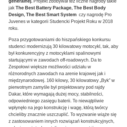
generalnej.
Projekt zdobywał też liczne nagrody takie
jak
The Best Battery Package, The Best Body
Design,
The Best Smart System
czy nagrodę Pro
Juvenes w kategorii Studencki Projekt Roku w 2018
roku.
Poza przygotowaniami do hiszpańskiego konkursu
studenci modernizują 30 kilowatowy motocykl, tak, aby
był konkurencyjny z motocyklami spalinowymi
startującymi w zawodach off-roadowych. Da to
Zespołowi większe możliwości udziału w
różnorodnych zawodach na arenie krajowej jak i
międzynarodowej. 160 kilowy, 30 kilowatowy „Byk” w
pierwotnym zamyśle był projektowany pod rajdy
Dakar, które wymagają dużej mocy, stabilności,
odpowiedniego zasięgu baterii. To niewątpliwie
wpłynęło na jego konstrukcję i wagę, którą twórcy
chcieliby znacznie uszczuplić. To wyzwanie wiąże się
z zastosowaniem innych rozwiązań konstrukcyjnych,