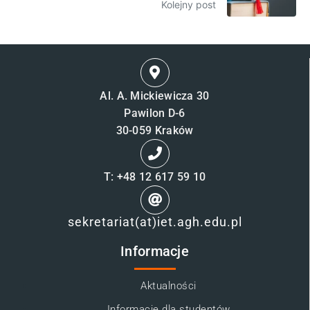
Kolejny post
Al. A. Mickiewicza 30
Pawilon D-6
30-059 Kraków
T: +48 12 617 59 10
sekretariat(at)iet.agh.edu.pl
Informacje
Aktualności
Informacje dla studentów