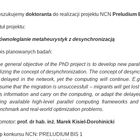
oszukujemy
doktoranta
do realizacji projektu NCN
Preludium 
tuł projektu:
ównoleglanie metaheurystyk z desynchronizacją
is planowanych badań:
e general objective of the PhD project is to develop new paral
ilizing the concept of desynchronization. The concept of desync
 delayed in the network, yet the computing will continue. E.g
sume that the migration is unsuccessfull – migrants will get lost 
is information and carry on the computing, or adapt the delaye
ing available high-level parallel computing frameworks an
nchmark and real-world optimization problems.
omotor:
prof. dr hab. inż. Marek Kisiel-Dorohinicki
p konkursu NCN: PRELUDIUM BIS 1