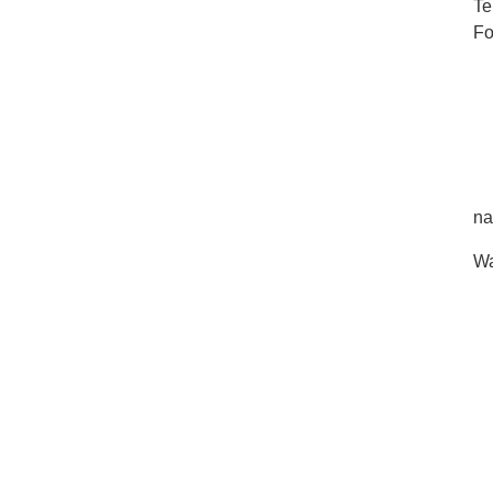
Te
Fo
na
Wa