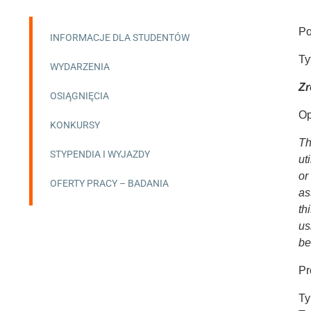
P
INFORMACJE DLA STUDENTÓW
Ty
WYDARZENIA
Zr
OSIĄGNIĘCIA
Op
KONKURSY
Th
STYPENDIA I WYJAZDY
ut
or
OFERTY PRACY – BADANIA
as
th
us
be
Pr
Ty