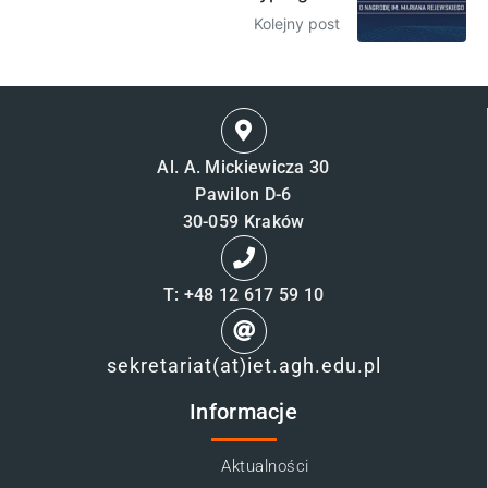
Kolejny post
Al. A. Mickiewicza 30
Pawilon D-6
30-059 Kraków
T: +48 12 617 59 10
sekretariat(at)iet.agh.edu.pl
Informacje
Aktualności