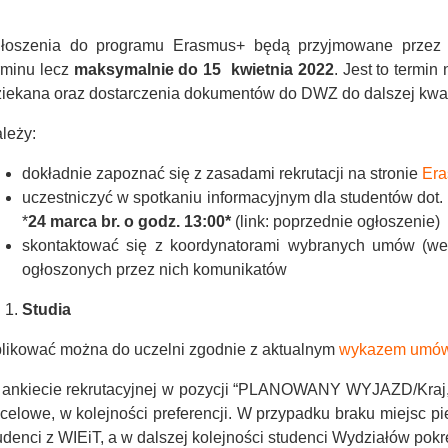
głoszenia do programu Erasmus+ będą przyjmowane prze
rminu lecz
maksymalnie do 15 kwietnia 2022
. Jest to termi
iekana oraz dostarczenia dokumentów do DWZ do dalszej kwal
leży:
dokładnie zapoznać się z zasadami rekrutacji na stronie
Er
uczestniczyć w spotkaniu informacyjnym dla studentów dot.
*
24 marca br. o godz. 13:00*
(link: poprzednie ogłoszenie)
skontaktować się z koordynatorami wybranych umów (wed
ogłoszonych przez nich komunikatów
Studia
likować można do uczelni zgodnie z aktualnym
wykazem umó
ankiecie rekrutacyjnej w pozycji “PLANOWANY WYJAZD/Kraj
celowe, w kolejności preferencji. W przypadku braku miejsc 
udenci z WIEiT,
a w dalszej kolejności
studenci Wydziałów pok