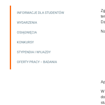
Z
INFORMACJE DLA STUDENTÓW
te
Dz
WYDARZENIA
Na
OSIĄGNIĘCIA
KONKURSY
STYPENDIA I WYJAZDY
OFERTY PRACY – BADANIA
Ap
W 
do
st