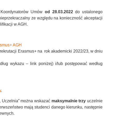
z Koordynatorów Umów
od 28.03.2022
do ustalonego
n nieprzekraczalny ze względu na konieczność akceptacji
ifikacji w AGH.
asmus+ AGH
 rekrutacji Erasmus+ na rok akademicki 2022/23, w dniu
ług wykazu – link poniżej) i/lub postępować według
w
.
, Uczelnia” można wskazać
maksymalnie trzy
uczelnie
pierwszeństwo
mają studenci danego kierunku, następnie
rewnych
.