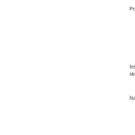
Pr
In
sk
Na