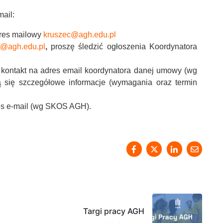
ail:
res mailowy
kruszec@agh.edu.pl
t@agh.edu.pl
,
proszę śledzić ogłoszenia Koordynatora
): kontakt na adres email koordynatora danej umowy (wg
ą się szczegółowe informacje (wymagania oraz termin
es e-mail (wg SKOS AGH).
Targi pracy AGH