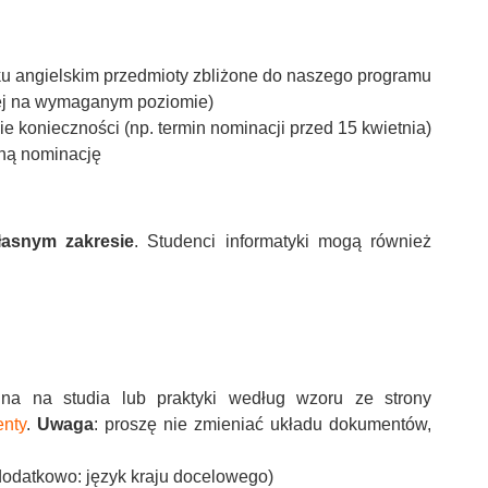
ku angielskim przedmioty zbliżone do naszego programu
cej na wymaganym poziomie)
zie konieczności (np. termin nominacji przed 15 kwietnia)
ną nominację
łasnym zakresie
. Studenci informatyki mogą również
jna na studia lub praktyki według wzoru ze strony
enty
.
Uwaga
: proszę nie zmieniać układu dokumentów,
 dodatkowo: język kraju docelowego)