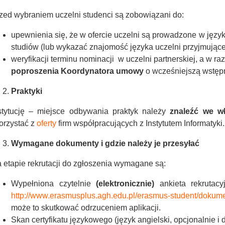
zed wybraniem uczelni studenci
są zobowiązani do:
upewnienia się, że w ofercie uczelni są prowadzone w języ
studiów (lub wykazać znajomość języka uczelni przyjmują
weryfikacji terminu nominacji w uczelni partnerskiej, a w ra
poproszenia Koordynatora umowy
o wcześniejszą wstęp
Praktyki
stytucję – miejsce odbywania praktyk należy
znaleźć we w
orzystać z
oferty
firm współpracujących z Instytutem Informatyki.
Wymagane dokumenty i gdzie należy je przesyłać
 etapie rekrutacji do zgłoszenia wymagane są:
Wypełniona czytelnie
(elektronicznie)
ankieta rekrutacy
http://www.erasmusplus.agh.edu.pl/erasmus-student/dokum
może to skutkować odrzuceniem aplikacji.
Skan certyfikatu językowego (język angielski, opcjonalnie i