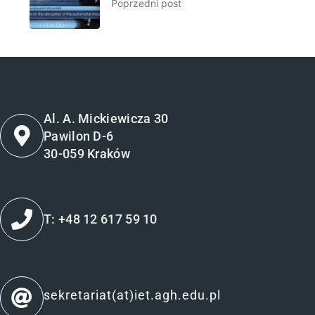
Poprzedni post
Al. A. Mickiewicza 30
Pawilon D-6
30-059 Kraków
T: +48 12 617 59 10
sekretariat(at)iet.agh.edu.pl