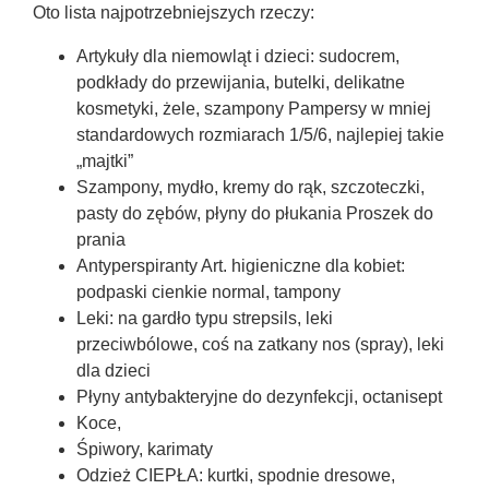
Oto lista najpotrzebniejszych rzeczy:
Artykuły dla niemowląt i dzieci: sudocrem,
podkłady do przewijania, butelki, delikatne
kosmetyki, żele, szampony Pampersy w mniej
standardowych rozmiarach 1/5/6, najlepiej takie
„majtki”
Szampony, mydło, kremy do rąk, szczoteczki,
pasty do zębów, płyny do płukania Proszek do
prania
Antyperspiranty Art. higieniczne dla kobiet:
podpaski cienkie normal, tampony
Leki: na gardło typu strepsils, leki
przeciwbólowe, coś na zatkany nos (spray), leki
dla dzieci
Płyny antybakteryjne do dezynfekcji, octanisept
Koce,
Śpiwory, karimaty
Odzież CIEPŁA: kurtki, spodnie dresowe,