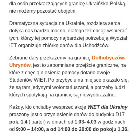
dla osób przekraczających granicę Ukraińsko-Polską,
nie możemy pozostać obojętni.
Dramatyczna sytuacja na Ukrainie, rozdziera serca i
dotyka nas bardzo mocno, dlatego też chcąc wspierać
tych, którzy tej pomocy najbardziej potrzebują Wydział
IET organizuje zbiórkę darów dla Uchodźców.
Zebrane dary przekażemy na granicę
Dołhobyczów-
Uhrynów
, jest to zapomniane przejście graniczne, na
które z chęcią niesienia pomocy dotarło dwoje
Studentów WIET. Po przybyciu na miejsce okazało się,
że są tam jedynymi wolontariuszami, a potrzeby ludzi
których spotykają na granicy, są niewyobrażalne.
Każdy, kto chciałby wesprzeć akcję
WIET dla Ukrainy
proszony jest o przyniesienie darów do budynku D17
pok. 1.4
( parter) w dniach od
1.03- 4.03
w godzinach
od
9:00 – 14:00, a
od 14:00 do 20:00 do pokoju 1.36.