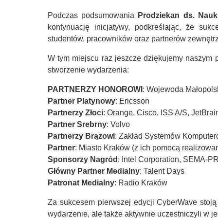
Podczas podsumowania
Prodziekan ds. Nauk
kontynuację inicjatywy, podkreślając, że su
studentów, pracowników oraz partnerów zewnętr
W tym miejscu raz jeszcze dziękujemy naszym 
stworzenie wydarzenia:
PARTNERZY HONOROWI
: Wojewoda Małopols
Partner Platynowy
: Ericsson
Partnerzy Złoci
: Orange, Cisco, ISS A/S, JetBrai
Partner Srebrny
: Volvo
Partnerzy Brązowi
: Zakład Systemów Komputero
Partner
: Miasto Kraków (z ich pomocą realizowa
Sponsorzy Nagród
: Intel Corporation, SEMA-
Główny Partner Medialny
: Talent Days
Patronat Medialny
: Radio Kraków
Za sukcesem pierwszej edycji CyberWave stoją ko
wydarzenie, ale także aktywnie uczestniczyli w je