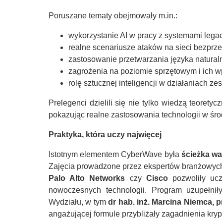
Poruszane tematy obejmowały m.in.:
wykorzystanie AI w pracy z systemami legac
realne scenariusze ataków na sieci bezprz
zastosowanie przetwarzania języka natura
zagrożenia na poziomie sprzętowym i ich 
rolę sztucznej inteligencji w działaniach 
Prelegenci dzielili się nie tylko wiedzą teoret
pokazując realne zastosowania technologii w śr
Praktyka, która uczy najwięcej
Istotnym elementem CyberWave była
ścieżka wa
Zajęcia prowadzone przez ekspertów branżowych z
Palo Alto Networks
czy
Cisco
pozwoliły ucz
nowoczesnych technologii. Program uzupełnił
Wydziału, w tym
dr hab. inż. Marcina Niemca, 
angażującej formule przybliżały zagadnienia kryp