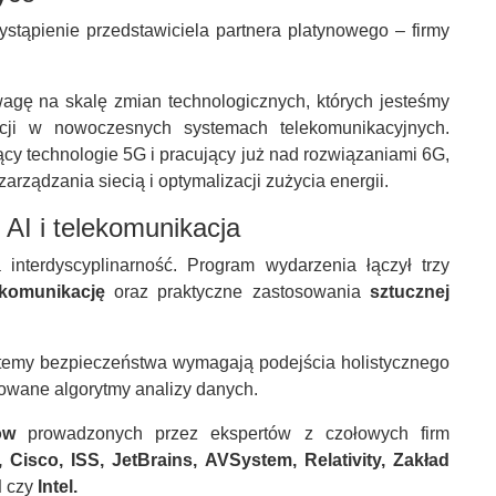
ystąpienie przedstawiciela partnera platynowego – firmy
agę na skalę zmian technologicznych, których jesteśmy
encji w nowoczesnych systemach telekomunikacyjnych.
ający technologie 5G i pracujący już nad rozwiązaniami 6G,
arządzania siecią i optymalizacji zużycia energii.
 AI i telekomunikacja
terdyscyplinarność. Program wydarzenia łączył trzy
ekomunikację
oraz praktyczne zastosowania
sztucznej
stemy bezpieczeństwa wymagają podejścia holistycznego
sowane algorytmy analizy danych.
ów
prowadzonych przez ekspertów z czołowych firm
Cisco, ISS, JetBrains, AVSystem, Relativity, Zakład
d
czy
Intel.