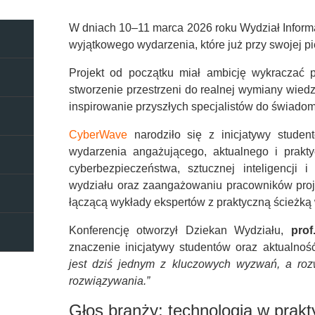
W dniach 10–11 marca 2026 roku Wydział Informat
wyjątkowego wydarzenia, które już przy swojej p
Projekt od początku miał ambicję wykraczać p
stworzenie przestrzeni do realnej wymiany wie
inspirowanie przyszłych specjalistów do świado
CyberWave
narodziło się z inicjatywy studen
wydarzenia angażującego, aktualnego i prak
cyberbezpieczeństwa, sztucznej inteligencji 
wydziału oraz zaangażowaniu pracowników proje
łączącą wykłady ekspertów z praktyczną ścieżką
Konferencję otworzył Dziekan Wydziału,
prof
znaczenie inicjatywy studentów oraz aktualno
jest dziś jednym z kluczowych wyzwań, a rozw
rozwiązywania.”
Głos branży: technologia w prakt