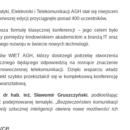
yki, Elektroniki i Telekomunikacji AGH stał się miejscem
ierwszej edycji przyciągnęło ponad 400 uczestników.
oza formułę klasycznej konferencji – jego celem było
dzy pomiędzy środowiskiem akademickim a branżą IT oraz
mego rozwoju w świecie nowych technologii.
tów WIET AGH, którzy dostrzegli potrzebę stworzenia
tycznego będącego odpowiedzią na rosnące znaczenie
i nowoczesnej telekomunikacji. Dzięki wsparciu władz
kt szybko przekształcił się w kompleksową konferencję
 warsztatową.
. dr hab. inż. Sławomir Gruszczyński
, podkreślając
ść podejmowanej tematyki.
„Bezpieczeństwo komunikacji
ój sztucznej inteligencji otwiera nowe możliwości ich
yce