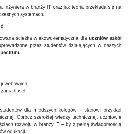
 inżyniera w branży IT oraz jak teoria przekłada się na
czesnych systemach.
ść
owana ścieżka wiekowo-tematyczna dla
uczniów szkół
poprowadzone przez studentów działających w naszych
pectrum
.
cji webowych,
zania haseł,
studentów dla młodszych kolegów – stanowi przykład
cznej. Oprócz szerokiej wiedzy technicznej, uczniowie
ościach rozwoju w branży IT – by z pełną świadomością
ów edukacji.