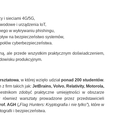
y i sieciami 4G/5G,
ewodowe i urządzenia IoT,
lnego w wykrywaniu phishingu,
wpływ na bezpieczeństwo systemów,
zespołów cyberbezpieczeństwa.
yczną, ale przede wszystkim praktycznym doświadczeniem,
odowisku produkcyjnym.
rsztatowa
, w której wzięło udział
ponad 200 studentów
.
 firm takich jak:
JetBrains, Volvo, Relativity, Motorola,
estnikom zdobyć praktyczne umiejętności w obszarze
y również warsztaty prowadzone przez przedstawicieli
prof. AGH
(
„Flag Hunters: Kryptografia i nie tylko”
), które w
tografii i bezpieczeństwa.