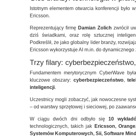
Istotnym elementem otwarcia konferencji było w
Ericsson.
Reprezentujący firmę
Damian Zolich
zwrócił uw
dziś świadkami, oraz rolę sztucznej intelig
Podkreślił, że jako globalny lider branży, rozwij
Ericsson wykorzystuje AI m.in. do dynamicznego z
Trzy filary: cyberbezpieczeństwo,
Fundamentem merytorycznym CyberWave była in
kluczowe obszary:
cyberbezpieczeństwo
,
tel
inteligencji
.
Uczestnicy mogli zobaczyć, jak nowoczesne sy
– od warstwy sprzętowej i sieciowej, po zaawan
W ciągu dwóch dni odbyło się
10 wykład
technologicznych, takich jak
Ericsson, Orange, 
Systemów Komputerowych, Sii, Software Min