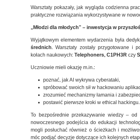
Warsztaty pokazały, jak wygląda codzienna praca
praktyczne rozwiązania wykorzystywane w nowo
„Młodzi dla młodych” – inwestycja w przyszło
Wyjątkowym elementem wydarzenia była dedyk
średnich
. Warsztaty zostały przygotowane i 
kołach naukowych:
Telephoners, C1PH3R
czy
S
Uczniowie mieli okazję m.in.:
poznać, jak AI wykrywa cyberataki,
spróbować swoich sił w hackowaniu aplika
zrozumieć mechanizmy łamania i zabezpiec
postawić pierwsze kroki w ethical hackingu.
To bezpośrednie przekazywanie wiedzy – od 
nowoczesnego podejścia do edukacji technologi
mogli posłuchać również o ścieżkach i możliw
móc podjąć decyzje dotyczące ich kolejnych etap